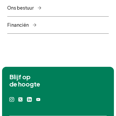
Ons bestuur
Financiën
Blijf op

de hoogte
Instagram
X
Linkedin
Youtube
icoon
icoon
icoon
icoon