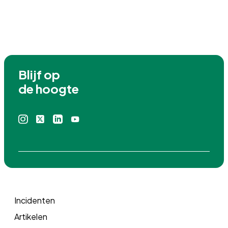
Blijf op

de hoogte
Instagram
X
Linkedin
Youtube
icoon
icoon
icoon
icoon
Incidenten
Artikelen