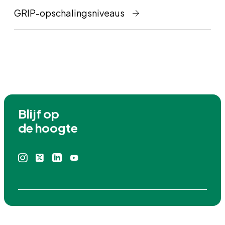
GRIP-opschalingsniveaus
Blijf op

de hoogte
Instagram
X
Linkedin
Youtube
icoon
icoon
icoon
icoon