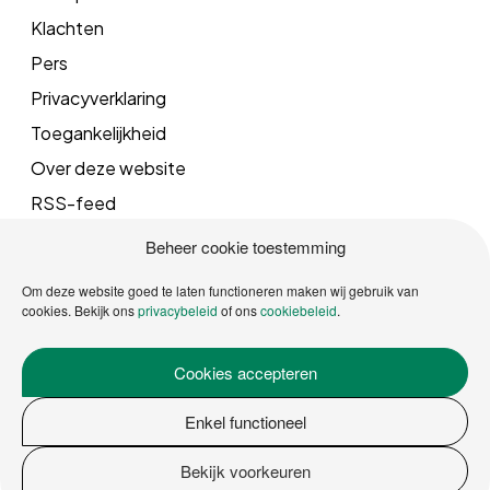
Klachten
Pers
Privacyverklaring
Toegankelijkheid
Over deze website
RSS-feed
Beheer cookie toestemming
Mail
Om deze website goed te laten functioneren maken wij gebruik van
cookies. Bekijk ons
privacybeleid
of ons
cookiebeleid
.
info@vrgroningen.nl
Cookies accepteren
Telefoonnummer
Enkel functioneel
088 162 5000
Bekijk voorkeuren