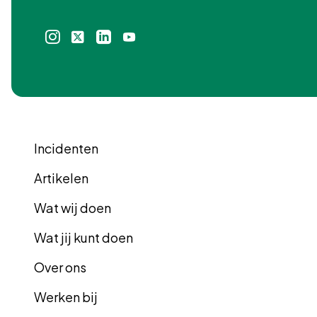
Instagram
X
Linkedin
Youtube
icoon
icoon
icoon
icoon
Incidenten
Artikelen
Wat wij doen
Wat jij kunt doen
Over ons
Werken bij