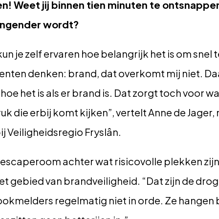
! Weet jij binnen tien minuten te ontsnappen
ringender wordt?
n je zelf ervaren hoe belangrijk het is om snel t
denten denken: brand, dat overkomt mij niet. D
hoe het is als er brand is. Dat zorgt toch voor 
uk die erbij komt kijken”, vertelt Anne de Jage
j Veiligheidsregio Fryslân.
 escaperoom achter wat risicovolle plekken zijn
t gebied van brandveiligheid. “Dat zijn de droge
ookmelders regelmatig niet in orde. Ze hangen 