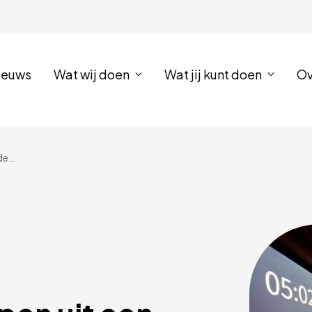
ieuws
Wat wij doen
Wat jij kunt doen
Ov
Weet jij te ontsnappen uit een brandende studentenkamer?