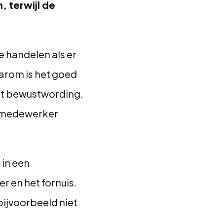
, terwijl de
e handelen als er
aarom is het goed
wat bewustwording.
r, medewerker
 in een
r en het fornuis.
bijvoorbeeld niet