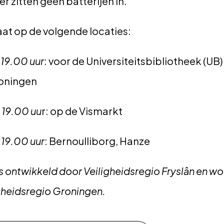
 er zitten geen batterijen in.”
t op de volgende locaties:
 19.00 uur
: voor de Universiteitsbibliotheek (UB)
roningen
 19.00 uu
r: op de Vismarkt
 19.00 uur
: Bernoulliborg, Hanze
ontwikkeld door Veiligheidsregio Fryslân en word
gheidsregio Groningen.