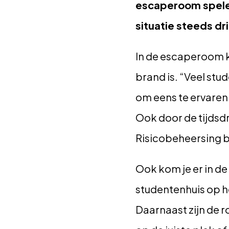
escaperoom spelen
situatie steeds d
In de escaperoom ku
brand is. “Veel stu
om eens te ervaren 
Ook door de tijdsdr
Risicobeheersing bi
Ook kom je er in de
studentenhuis op he
Daarnaast zijn de r