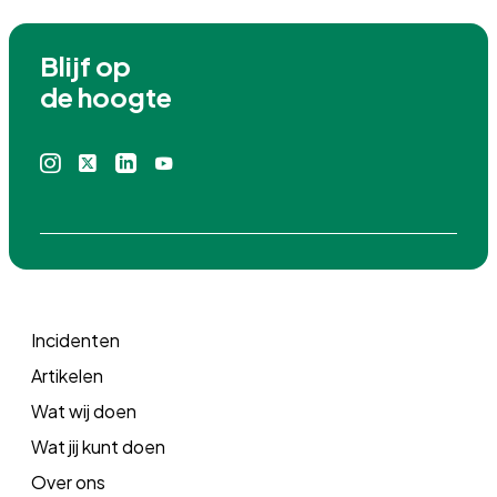
Blijf op

de hoogte
Instagram
X
Linkedin
Youtube
icoon
icoon
icoon
icoon
Incidenten
Artikelen
Wat wij doen
Wat jij kunt doen
Over ons