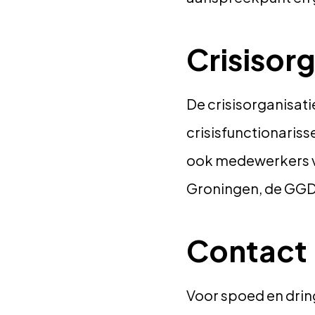
Crisisor
De crisisorganisat
crisisfunctionariss
ook medewerkers v
Groningen, de GGD 
Contact
Voor spoed en drin