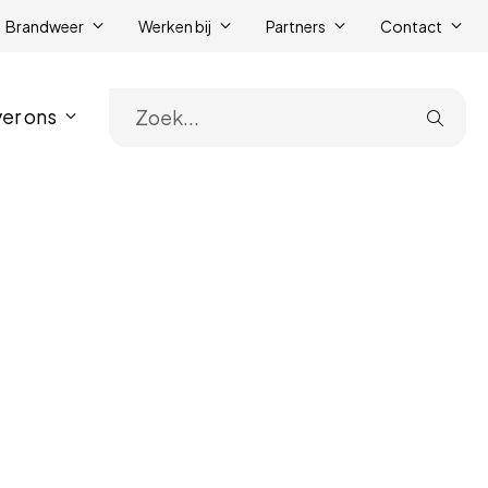
Brandweer
Werken bij
Partners
Contact
er ons
Zoe