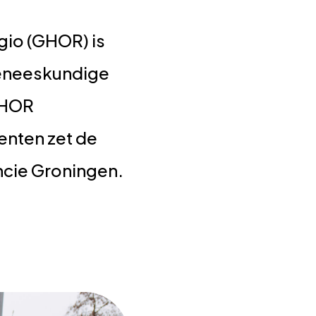
gio (GHOR) is
geneeskundige
 GHOR
enten zet de
incie Groningen.
.