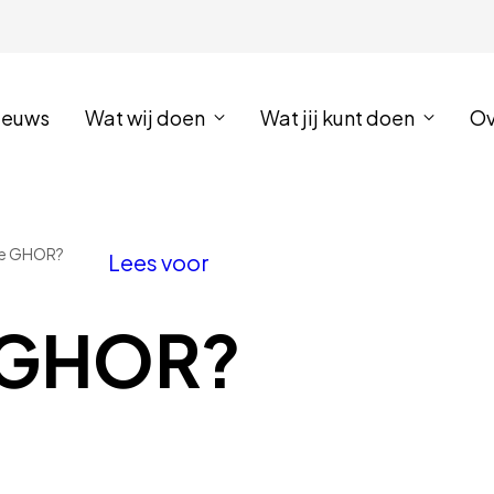
ieuws
Wat wij doen
Wat jij kunt doen
Ov
de GHOR?
Lees voor
e GHOR?