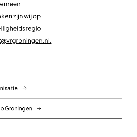
lgemeen
n zijn wij op
eiligheidsregio
vrgroningen.nl.
anisatie
gio Groningen