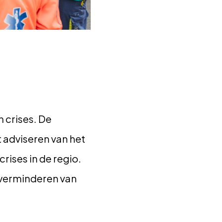
 crises. De
 adviseren van het
ises in de regio.
 verminderen van