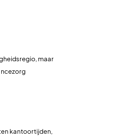
ligheidsregio, maar
lancezorg
ten kantoortijden,