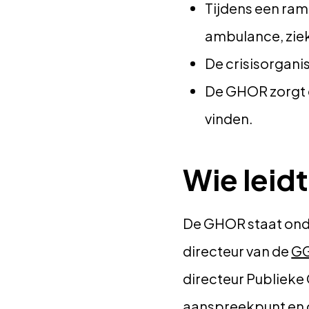
Tijdens een ram
ambulance, ziek
De crisisorgani
De GHOR zorgt e
vinden.
Wie leid
De GHOR staat onder
directeur van de
G
directeur Publieke
aanspreekpunt en 