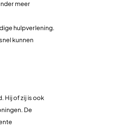
 onder meer
dige hulpverlening.
 snel kunnen
ij of zij is ook
roningen. De
eente