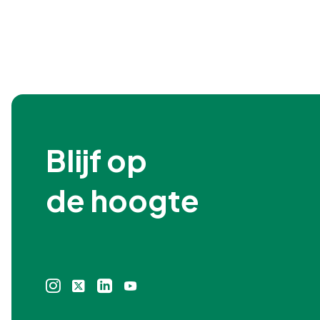
Blijf op

de hoogte
Instagram
X
Linkedin
Youtube
icoon
icoon
icoon
icoon