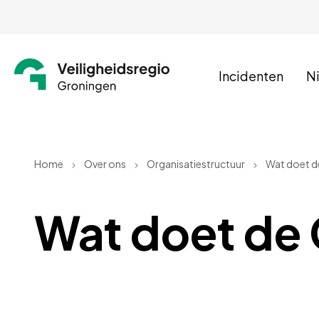
Incidenten
N
Home
Over ons
Organisatiestructuur
Wat doet 
Wat doet d