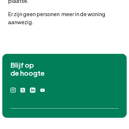
plaatse.
Er zijn geen personen meer in de woning
aanwezig.
Blijf op

de hoogte
Instagram
X
Linkedin
Youtube
icoon
icoon
icoon
icoon