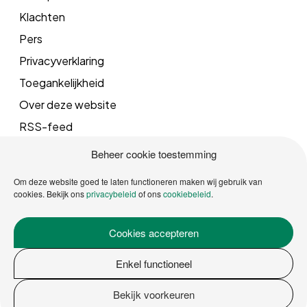
Klachten
Pers
Privacyverklaring
Toegankelijkheid
Over deze website
RSS-feed
Beheer cookie toestemming
Mail
Om deze website goed te laten functioneren maken wij gebruik van
cookies. Bekijk ons
privacybeleid
of ons
cookiebeleid
.
info@vrgroningen.nl
Cookies accepteren
Telefoonnummer
Enkel functioneel
088 162 5000
Bekijk voorkeuren