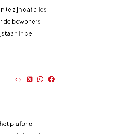
te zijn dat alles
oor de bewoners
jstaan in de
Deel
Deel
Deel
op
op
op
X
WhatsApp
Facebook
 het plafond