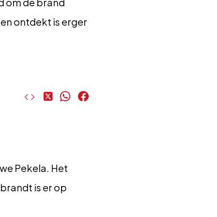
d om de brand
en ontdekt is erger
Deel
Deel
Deel
op
op
op
X
WhatsApp
Facebook
uwe Pekela. Het
brandt is er op