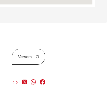
Ververs
Deel
Deel
Deel
op
op
op
X
WhatsApp
Facebook