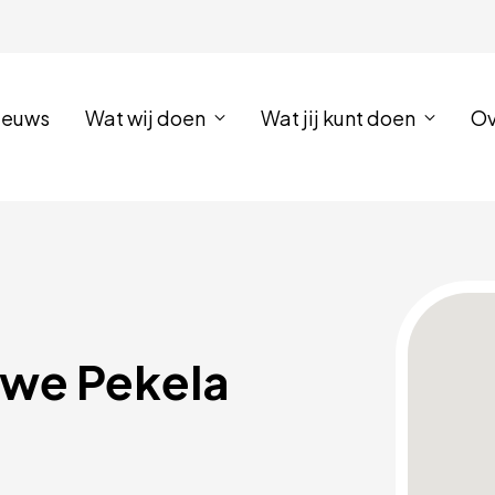
ieuws
Wat wij doen
Wat jij kunt doen
Ov
we Pekela