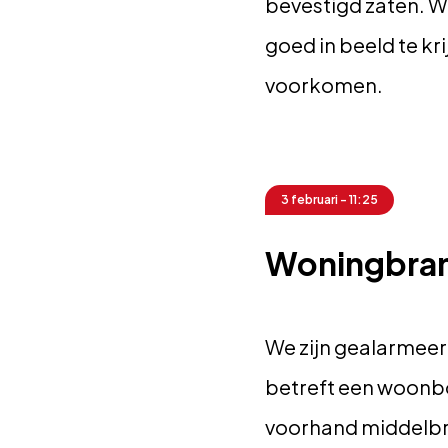
bevestigd zaten. 
goed in beeld te k
voorkomen.
3 februari - 11:25
Woningbran
We zijn gealarmeer
betreft een woonbo
voorhand middelb