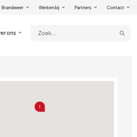
Brandweer
Werken bij
Partners
Contact
er ons
Zoe