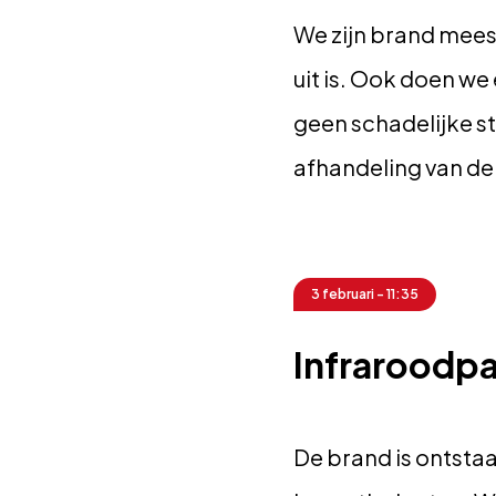
We zijn brand meest
uit is. Ook doen we
geen schadelijke st
afhandeling van de
3 februari - 11:35
Infraroodp
De brand is ontstaa