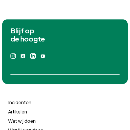
Blijf op

de hoogte
Instagram
X
Linkedin
Youtube
icoon
icoon
icoon
icoon
Incidenten
Artikelen
Wat wij doen