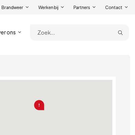
Brandweer
Werken bij
Partners
Contact
er ons
Zoe