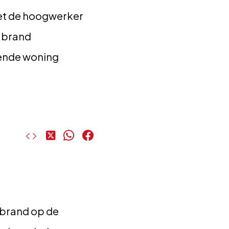
et de hoogwerker
e brand
ende woning
Deel
Deel
Deel
op
op
op
X
WhatsApp
Facebook
 brand op de