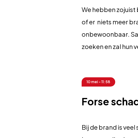
We hebben zojuist
of er niets meer b
onbewoonbaar. Sal
zoeken en zal hun v
10 mei - 11:58
Forse scha
Bij de brand is ve