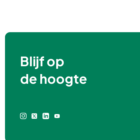
Blijf op

de hoogte
Instagram
X
Linkedin
Youtube
icoon
icoon
icoon
icoon