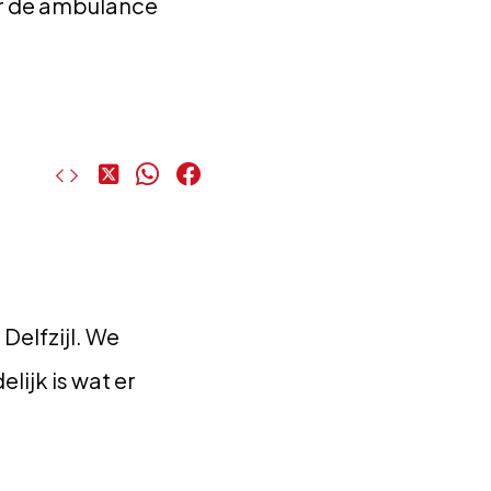
r de ambulance
Deel
Deel
Deel
op
op
op
X
WhatsApp
Facebook
Delfzijl. We
ijk is wat er