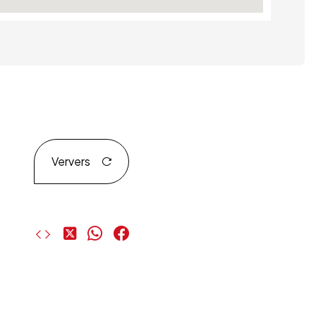
Ververs
Deel
Deel
Deel
op
op
op
X
WhatsApp
Facebook