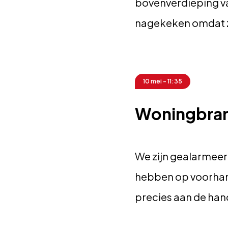
bovenverdieping v
nagekeken omdat 
10 mei - 11:35
Woningbrand
We zijn gealarmeer
hebben op voorhan
precies aan de hand