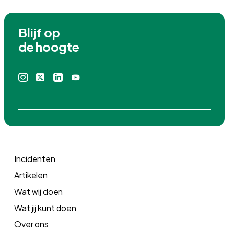
Blijf op

de hoogte
Instagram
X
Linkedin
Youtube
icoon
icoon
icoon
icoon
Incidenten
Artikelen
Wat wij doen
Wat jij kunt doen
Over ons