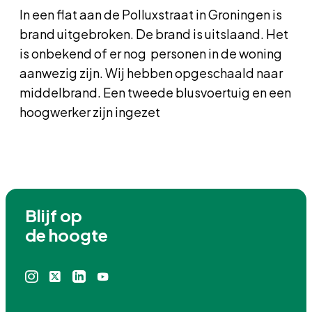
In een flat aan de Polluxstraat in Groningen is
brand uitgebroken. De brand is uitslaand. Het
is onbekend of er nog personen in de woning
aanwezig zijn. Wij hebben opgeschaald naar
middelbrand. Een tweede blusvoertuig en een
hoogwerker zijn ingezet
Blijf op

de hoogte
Instagram
X
Linkedin
Youtube
icoon
icoon
icoon
icoon