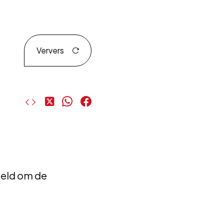
Ververs
Deel
Deel
Deel
op
op
op
X
WhatsApp
Facebook
keld om de