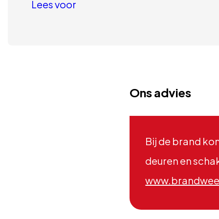
Lees voor
Ons advies
Bij de brand kom
deuren en schake
www.brandweer.