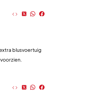
Deel
Deel
Deel
op
op
op
X
WhatsApp
Facebook
extra blusvoertuig
voorzien.
Deel
Deel
Deel
op
op
op
X
WhatsApp
Facebook