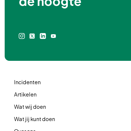
de hoogte
Instagram
X
Linkedin
Youtube
icoon
icoon
icoon
icoon
Incidenten
Artikelen
Wat wij doen
Wat jij kunt doen