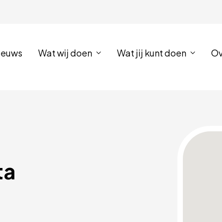
ieuws
Wat wij doen
Wat jij kunt doen
Ov
ta