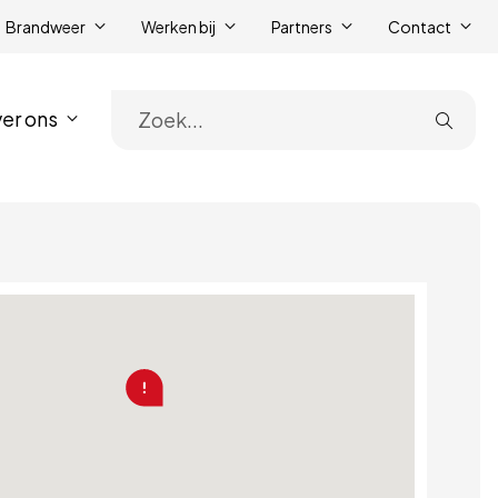
Brandweer
Werken bij
Partners
Contact
er ons
Zoe