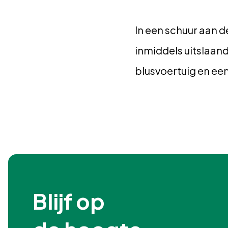
In een schuur aan d
inmiddels uitslaa
blusvoertuig en een
Blijf op
