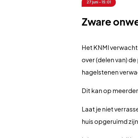
27 juni - 15:01
Zware onwe
Het KNMI verwacht 
over (delen van) d
hagelstenen verwa
Dit kan op meerder
Laat je niet verras
huis opgeruimd zijn