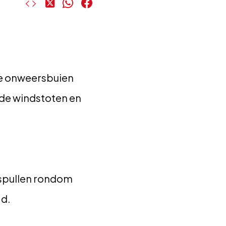
Deel
Deel
Deel
op
op
op
X
WhatsApp
Facebook
re onweersbuien
rde windstoten en
e spullen rondom
ad.