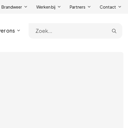
Brandweer
Werken bij
Partners
Contact
er ons
Zoe