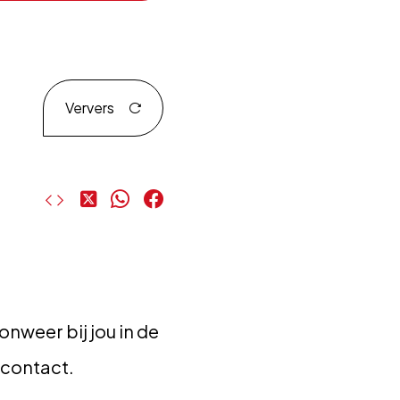
Ververs
Deel
Deel
Deel
op
op
op
X
WhatsApp
Facebook
onweer bij jou in de
opcontact.