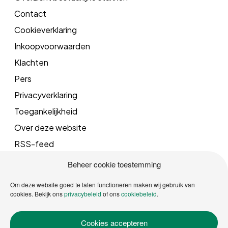
Contact
Cookieverklaring
Inkoopvoorwaarden
Klachten
Pers
Privacyverklaring
Toegankelijkheid
Over deze website
RSS-feed
Beheer cookie toestemming
Mail
Om deze website goed te laten functioneren maken wij gebruik van
cookies. Bekijk ons
privacybeleid
of ons
cookiebeleid
.
info@vrgroningen.nl
Cookies accepteren