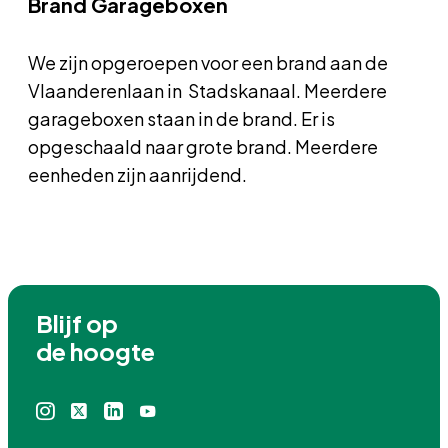
Brand Garageboxen
We zijn opgeroepen voor een brand aan de
Vlaanderenlaan in Stadskanaal. Meerdere
garageboxen staan in de brand. Er is
opgeschaald naar grote brand. Meerdere
eenheden zijn aanrijdend.
Blijf op

de hoogte
Instagram
X
Linkedin
Youtube
icoon
icoon
icoon
icoon