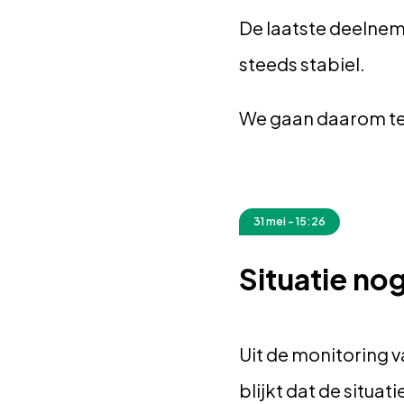
De laatste deelneme
steeds stabiel.
We gaan daarom ter
31 mei - 15:26
Situatie no
Uit de monitoring
blijkt dat de situat