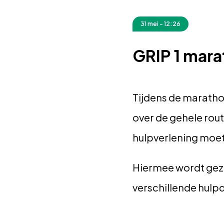
31 mei - 12:26
GRIP 1 mar
Tijdens de maratho
over de gehele rou
hulpverlening moete
Hiermee wordt gez
verschillende hulp