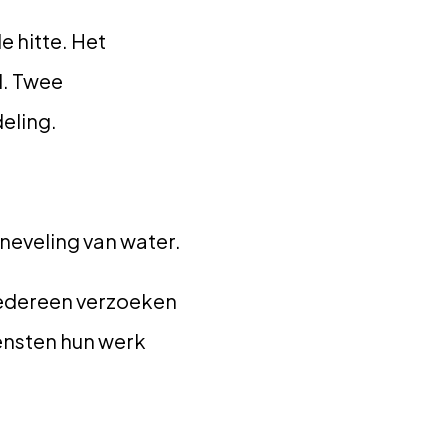
 hitte. Het
d. Twee
eling.
neveling van water.
iedereen verzoeken
ensten hun werk