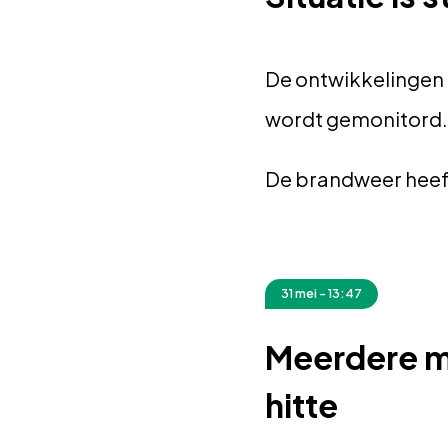
De ontwikkelingen
wordt gemonitord. O
De brandweer heeft 
31 mei - 13:47
Meerdere m
hitte