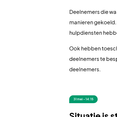
Deelnemers die war
manieren gekoeld.
hulpdiensten hebbe
Ook hebben toesch
deelnemers te besp
deelnemers.
31 mei - 14:15
Situatie is s