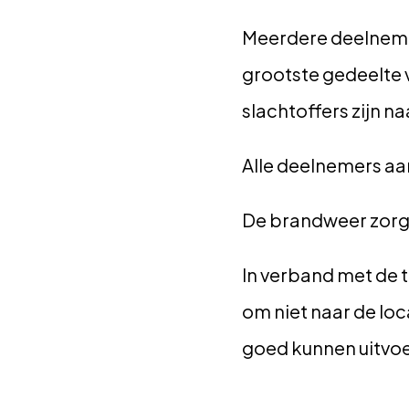
Meerdere deelnemer
grootste gedeelte v
slachtoffers zijn n
Alle deelnemers aan
De brandweer zorgt
In verband met de 
om niet naar de lo
goed kunnen uitvo