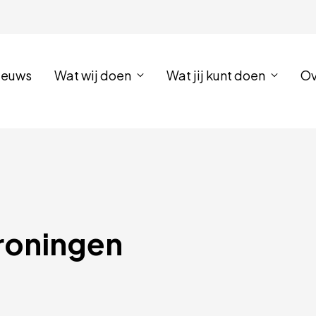
ieuws
Wat wij doen
Wat jij kunt doen
Ov
roningen