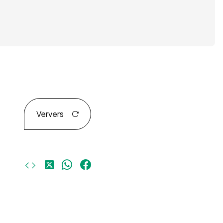
Ververs
Deel
Deel
Deel
op
op
op
X
WhatsApp
Facebook