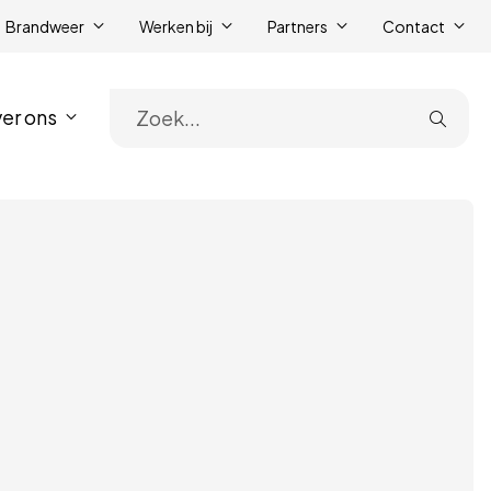
Brandweer
Werken bij
Partners
Contact
er ons
Zoe