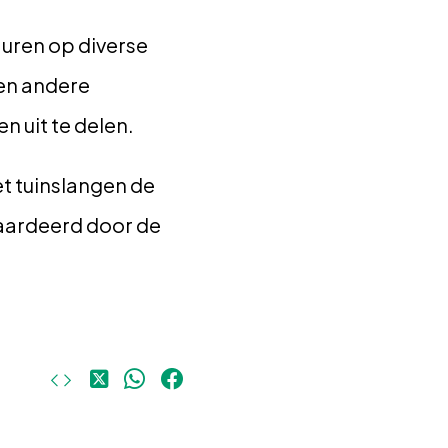
 uren op diverse
en andere
 uit te delen.
t tuinslangen de
waardeerd door de
Deel
Deel
Deel
op
op
op
X
WhatsApp
Facebook