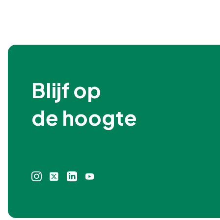
Blijf op

de hoogte
Instagram
X
Linkedin
Youtube
icoon
icoon
icoon
icoon