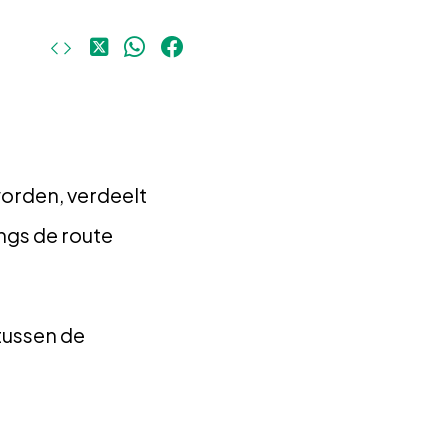
Deel
Deel
Deel
op
op
op
X
WhatsApp
Facebook
orden, verdeelt
ngs de route
tussen de