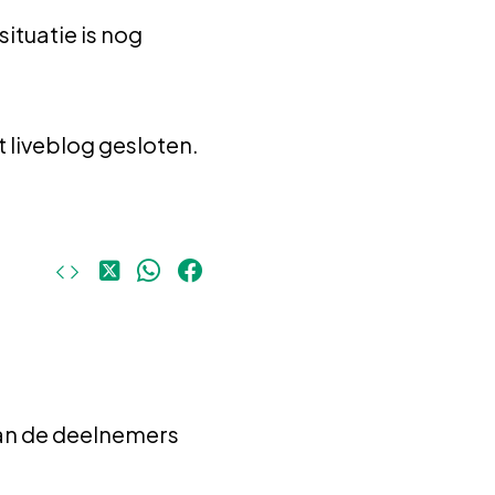
ituatie is nog
 liveblog gesloten.
Deel
Deel
Deel
op
op
op
X
WhatsApp
Facebook
an de deelnemers