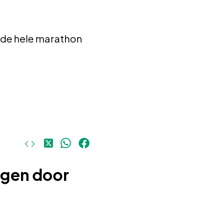
 de hele marathon
Deel
Deel
Deel
op
op
op
X
WhatsApp
Facebook
ngen door