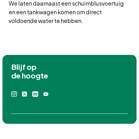
We laten daarnaast een schuimblusvoertuig
en een tankwagen komen om direct
voldoende water te hebben.
Blijf op

de hoogte
Instagram
X
Linkedin
Youtube
icoon
icoon
icoon
icoon