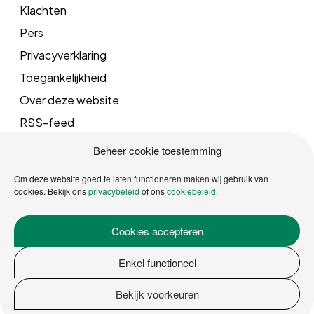
Klachten
Pers
Privacyverklaring
Toegankelijkheid
Over deze website
RSS-feed
Beheer cookie toestemming
Mail
Om deze website goed te laten functioneren maken wij gebruik van
cookies. Bekijk ons
privacybeleid
of ons
cookiebeleid
.
info@vrgroningen.nl
Cookies accepteren
Telefoonnummer
Enkel functioneel
088 162 5000
Bekijk voorkeuren