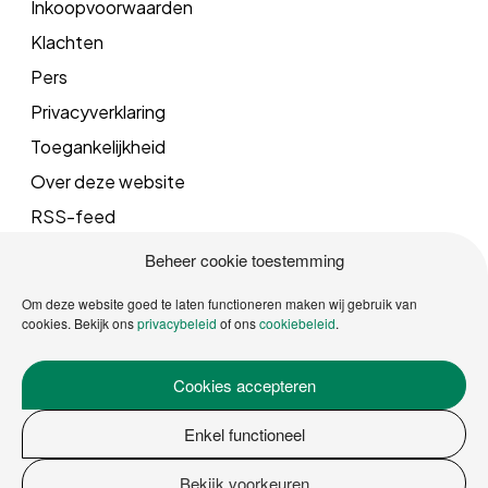
Inkoopvoorwaarden
Klachten
Pers
Privacyverklaring
Toegankelijkheid
Over deze website
RSS-feed
Beheer cookie toestemming
Mail
Om deze website goed te laten functioneren maken wij gebruik van
cookies. Bekijk ons
privacybeleid
of ons
cookiebeleid
.
info@vrgroningen.nl
Cookies accepteren
Telefoonnummer
Enkel functioneel
088 162 5000
Bekijk voorkeuren