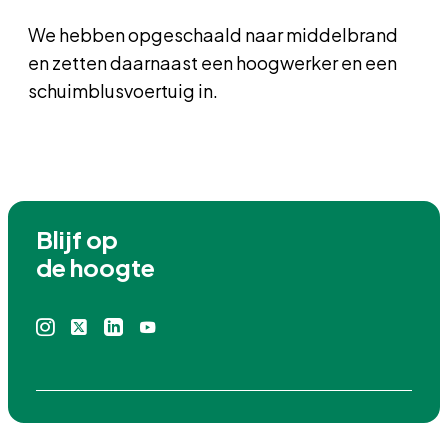
We hebben opgeschaald naar middelbrand
en zetten daarnaast een hoogwerker en een
schuimblusvoertuig in.
Blijf op

de hoogte
Instagram
X
Linkedin
Youtube
icoon
icoon
icoon
icoon