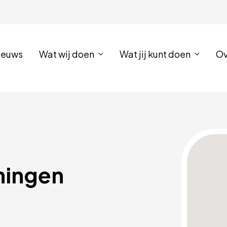
ieuws
Wat wij doen
Wat jij kunt doen
Ov
ingen 