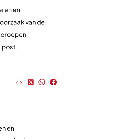
eren en
 oorzaak van de
pgeroepen
 post.
Deel
Deel
Deel
op
op
op
X
WhatsApp
Facebook
en en