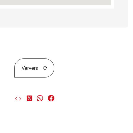
Ververs
Deel
Deel
Deel
op
op
op
X
WhatsApp
Facebook