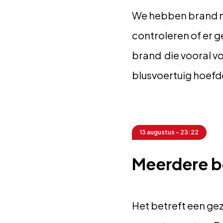
We hebben brand m
controleren of er
brand die vooral v
blusvoertuig hoefde
13 augustus - 23:22
Meerdere 
Het betreft een 