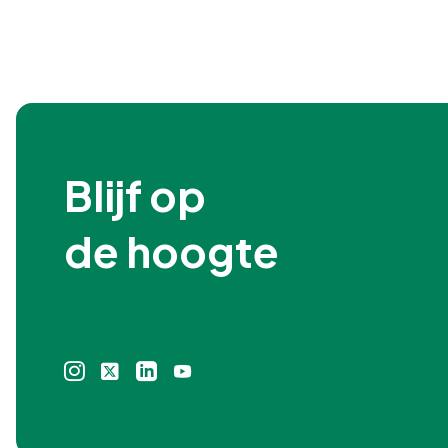
Blijf op

de hoogte
Instagram
X
Linkedin
Youtube
icoon
icoon
icoon
icoon