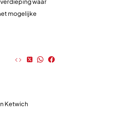
 verdieping waar
met mogelijke
Deel
Deel
Deel
op
op
op
X
WhatsApp
Facebook
n Ketwich