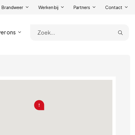
Brandweer
Werken bij
Partners
Contact
er ons
Zoe