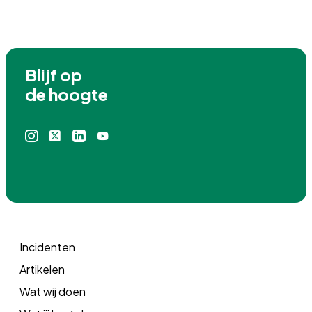
Blijf op

de hoogte
Instagram
X
Linkedin
Youtube
icoon
icoon
icoon
icoon
Incidenten
Artikelen
Wat wij doen