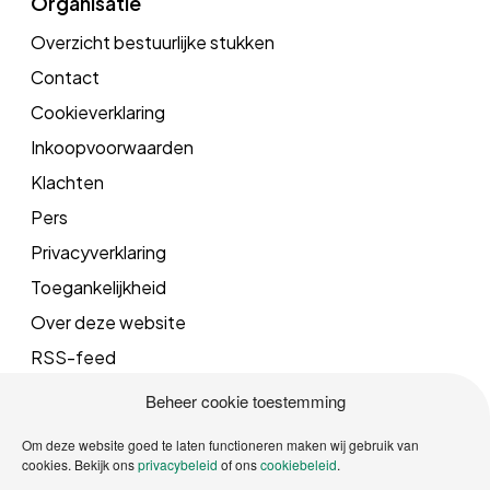
Organisatie
Overzicht bestuurlijke stukken
Contact
Cookieverklaring
Inkoopvoorwaarden
Klachten
Pers
Privacyverklaring
Toegankelijkheid
Over deze website
RSS-feed
Beheer cookie toestemming
Mail
Om deze website goed te laten functioneren maken wij gebruik van
cookies. Bekijk ons
privacybeleid
of ons
cookiebeleid
.
info@vrgroningen.nl