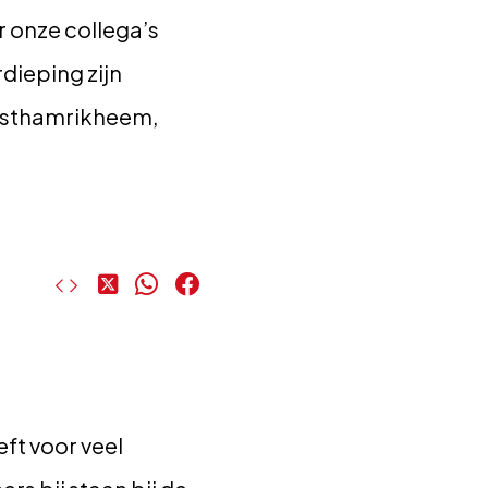
 onze collega’s
dieping zijn
Oosthamrikheem,
Deel
Deel
Deel
op
op
op
X
WhatsApp
Facebook
eft voor veel