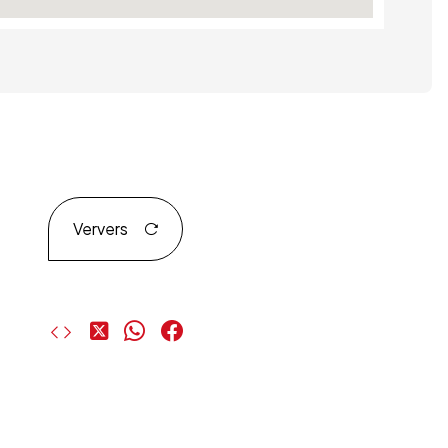
Ververs
Deel
Deel
Deel
op
op
op
X
WhatsApp
Facebook