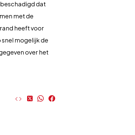
 beschadigd dat
amen met de
rand heeft voor
 snel mogelijk de
 gegeven over het
Deel
Deel
Deel
op
op
op
X
WhatsApp
Facebook