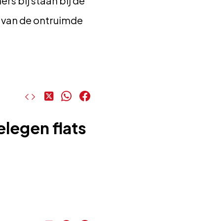
s bij staan bij de
 van de ontruimde
Deel
Deel
Deel
op
op
op
X
WhatsApp
Facebook
elegen flats