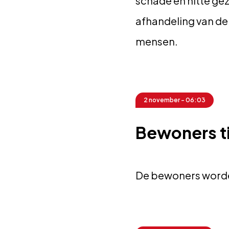
schade en hitte ge
afhandeling van de
mensen.
2 november - 06:03
Bewoners ti
De bewoners worden