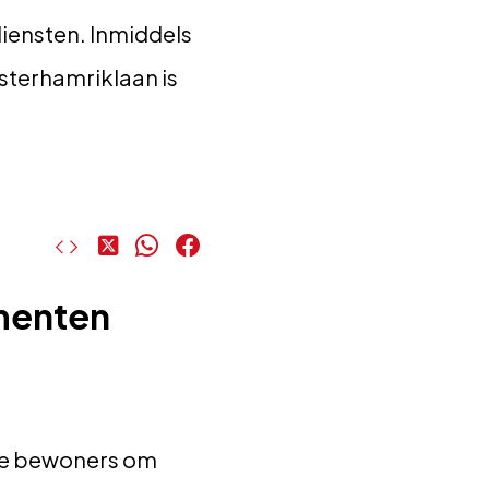
diensten. Inmiddels
sterhamriklaan is
Deel
Deel
Deel
op
op
op
X
WhatsApp
Facebook
menten
ele bewoners om