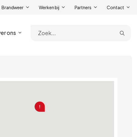
Brandweer
Werken bij
Partners
Contact
er ons
Zoe