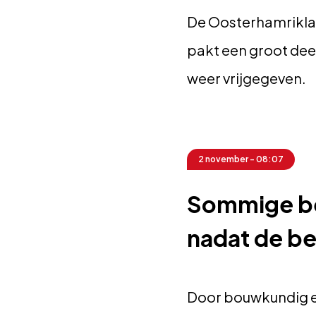
De Oosterhamriklaan
pakt een groot dee
weer vrijgegeven.
2 november - 08:07
Sommige be
nadat de be
Door bouwkundig ex