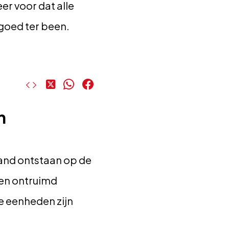
r voor dat alle
goed ter been.
Deel
Deel
Deel
op
op
op
X
WhatsApp
Facebook
n
rand ontstaan op de
sen ontruimd
e eenheden zijn