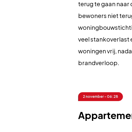
terug te gaan naa
bewoners niet ter
woningbouwstichti
veel stankoverlast
woningen vrij, nad
brandverloop.
2 november - 06:28
Appartemen