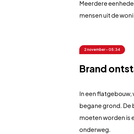
Meerdere eenheden 
mensen uit de woni
2 november - 05:34
Brand ontst
In een flatgebouw,
begane grond. De b
moeten worden is e
onderweg.