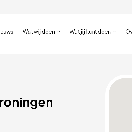
ieuws
Wat wij doen
Wat jij kunt doen
Ov
Groningen