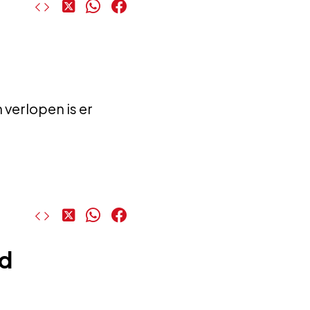
Deel
Deel
Deel
op
op
op
X
WhatsApp
Facebook
 verlopen is er
Deel
Deel
Deel
op
op
op
X
WhatsApp
Facebook
md