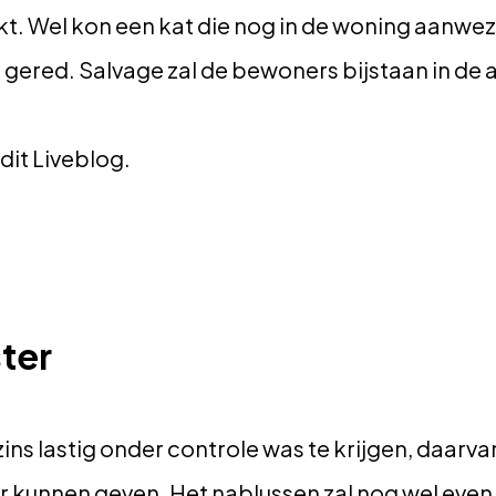
t. Wel kon een kat die nog in de woning aanwez
ered. Salvage zal de bewoners bijstaan in de 
dit Liveblog.
ter
ins lastig onder controle was te krijgen, daarv
 kunnen geven. Het nablussen zal nog wel even 