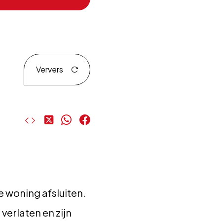
Ververs
Deel
Deel
Deel
op
op
op
X
WhatsApp
Facebook
e woning afsluiten.
erlaten en zijn