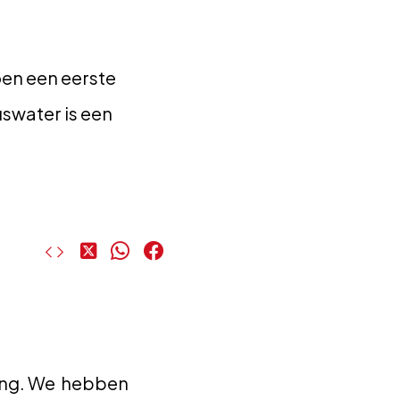
oen een eerste
uswater is een
Deel
Deel
Deel
op
op
op
X
WhatsApp
Facebook
ning. We hebben