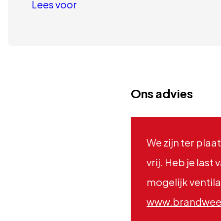
Lees voor
Ons advies
We zijn ter pla
vrij. Heb je las
mogelijk ventila
www.brandweer.