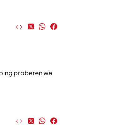
Deel
Deel
Deel
op
op
op
X
WhatsApp
Facebook
eping proberen we
Deel
Deel
Deel
op
op
op
X
WhatsApp
Facebook