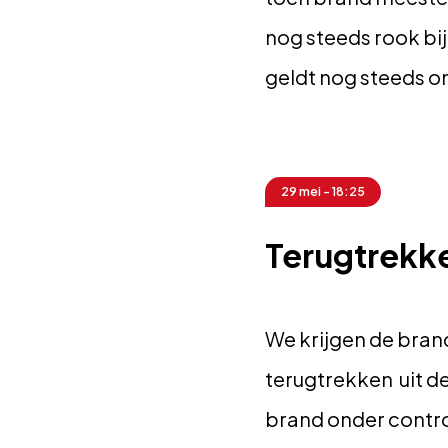
nog steeds rook bij
geldt nog steeds on
29 mei - 18:25
Terugtrekk
We krijgen de bran
terugtrekken uit d
brand onder control