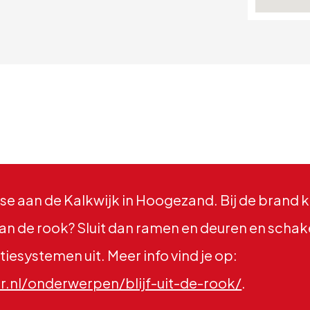
atse aan de Kalkwijk in Hoogezand. Bij de brand 
t van de rook? Sluit dan ramen en deuren en schak
tiesystemen uit. Meer info vind je op:
nl/onderwerpen/blijf-uit-de-rook/
.