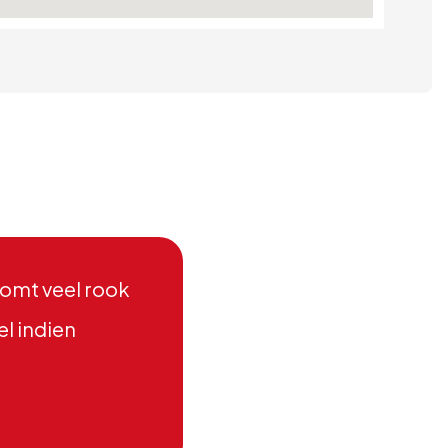
komt veel rook
el indien