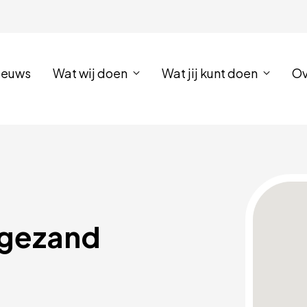
ieuws
Wat wij doen
Wat jij kunt doen
Ov
gezand