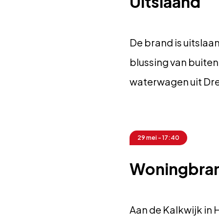
Uitslaand
De brand is uitslaa
blussing van buiten
waterwagen uit Dr
29 mei - 17:40
Woningbra
Aan de Kalkwijk in