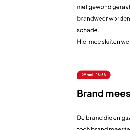
niet gewond geraak
brandweer worden g
schade.
Hiermee sluiten we 
29 mei - 18:53
Brand mees
De brand die enigsz
toch brand meester