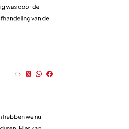
ig was door de
afhandeling van de
Deel
Deel
Deel
op
op
op
X
WhatsApp
Facebook
an hebben we nu
duren. Hier kan