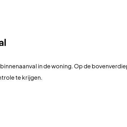
al
 binnenaanval in de woning. Op de bovenverdi
role te krijgen.