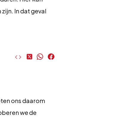
ijn. In dat geval
Deel
Deel
Deel
op
op
op
X
WhatsApp
Facebook
oeten ons daarom
roberen we de