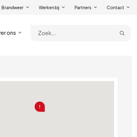
Brandweer
Werken bij
Partners
Contact
er ons
Zoe