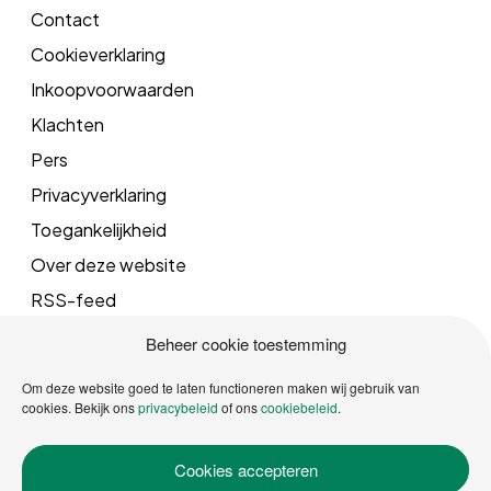
Contact
Cookieverklaring
Inkoopvoorwaarden
Klachten
Pers
Privacyverklaring
Toegankelijkheid
Over deze website
RSS-feed
Beheer cookie toestemming
Mail
Om deze website goed te laten functioneren maken wij gebruik van
cookies. Bekijk ons
privacybeleid
of ons
cookiebeleid
.
info@vrgroningen.nl
Cookies accepteren