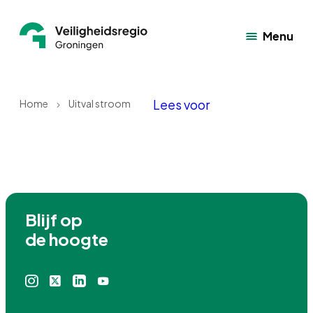
Menu
Lees voor
Home
Uitval stroom
Blijf op

de hoogte
Instagram
X
Linkedin
Youtube
icoon
icoon
icoon
icoon