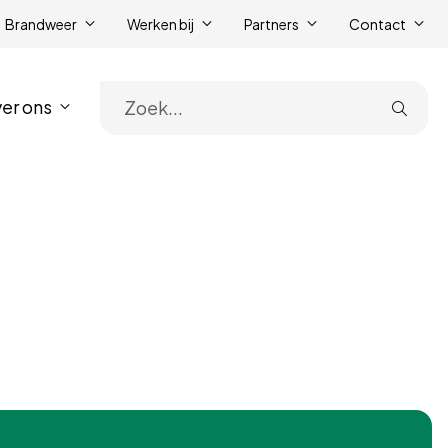
Brandweer
Werken bij
Partners
Contact
er ons
Zoe