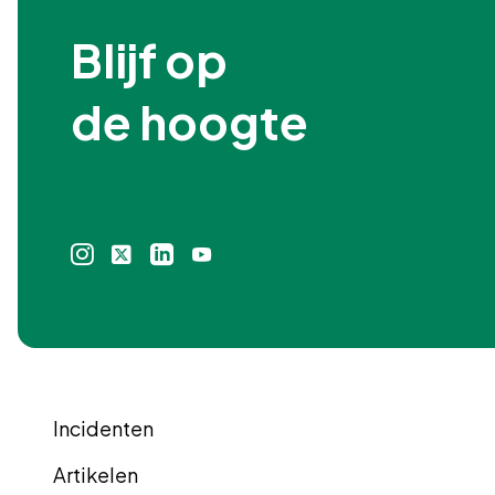
Blijf op

de hoogte
Instagram
X
Linkedin
Youtube
icoon
icoon
icoon
icoon
Incidenten
Artikelen