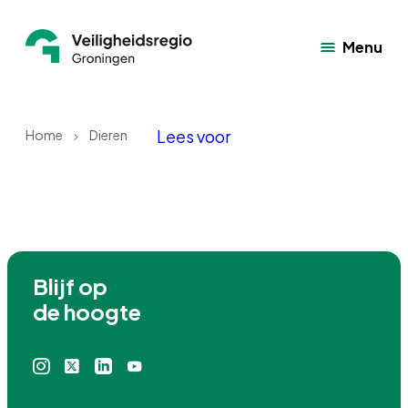
Menu
Lees voor
Home
Dieren
Blijf op

de hoogte
Instagram
X
Linkedin
Youtube
icoon
icoon
icoon
icoon