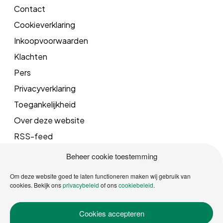
Contact
Cookieverklaring
Inkoopvoorwaarden
Klachten
Pers
Privacyverklaring
Toegankelijkheid
Over deze website
RSS-feed
Beheer cookie toestemming
Mail
Om deze website goed te laten functioneren maken wij gebruik van
cookies. Bekijk ons
privacybeleid
of ons
cookiebeleid
.
info@vrgroningen.nl
Cookies accepteren