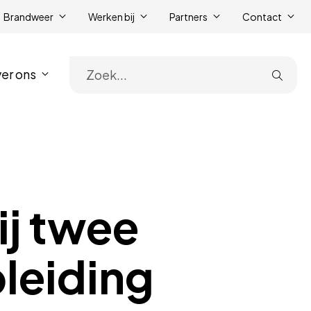
Brandweer
Werken bij
Partners
Contact
er ons
Zoe
ij twee
pleiding