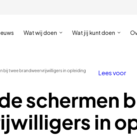
ieuws
Wat wij doen
Wat jij kunt doen
Ov
n bij twee brandweervrijwilligers in opleiding
Lees voor
r de schermen b
willigers in o