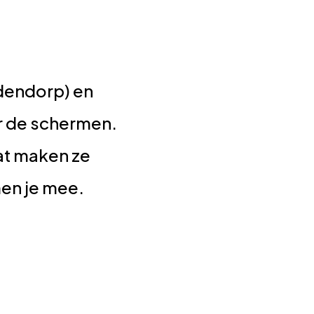
ldendorp) en
r de schermen.
wat maken ze
en je mee.