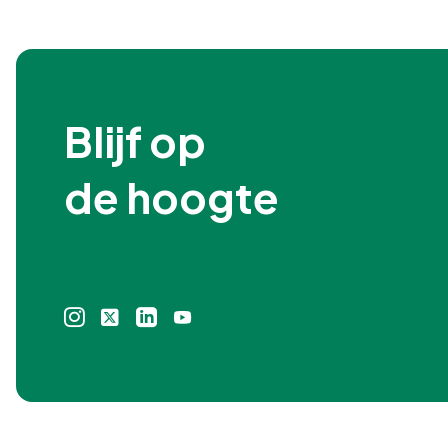
Blijf op

de hoogte
Instagram
X
Linkedin
Youtube
icoon
icoon
icoon
icoon