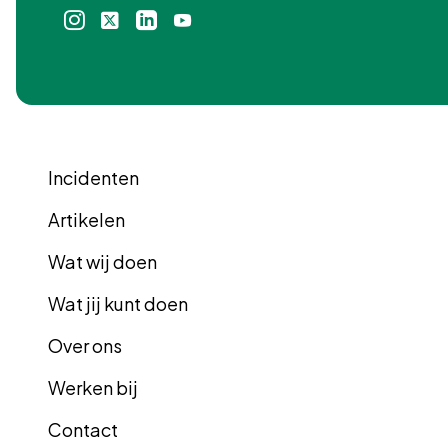
Instagram
X
Linkedin
Youtube
icoon
icoon
icoon
icoon
Incidenten
Artikelen
Wat wij doen
Wat jij kunt doen
Over ons
Werken bij
Contact