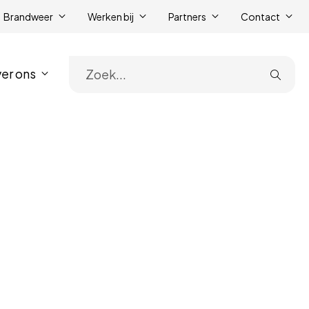
Brandweer
Werken bij
Partners
Contact
er ons
Zoe