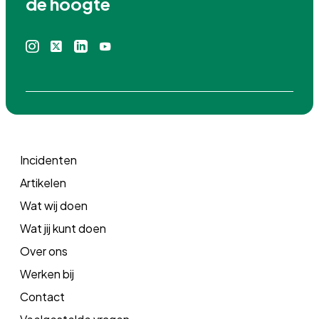
de hoogte
Instagram
X
Linkedin
Youtube
icoon
icoon
icoon
icoon
Incidenten
Artikelen
Wat wij doen
Wat jij kunt doen
Over ons
Werken bij
Contact