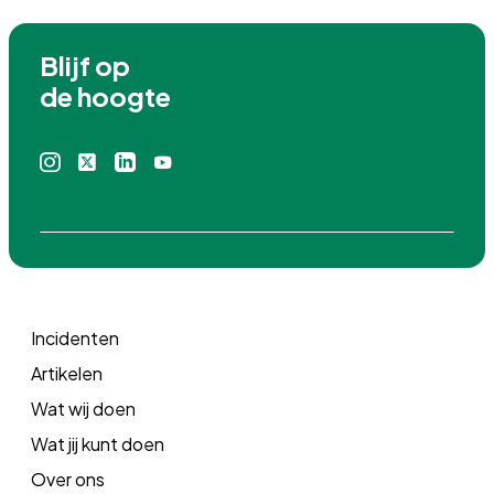
Blijf op

de hoogte
Instagram
X
Linkedin
Youtube
icoon
icoon
icoon
icoon
Incidenten
Artikelen
Wat wij doen
Wat jij kunt doen
Over ons