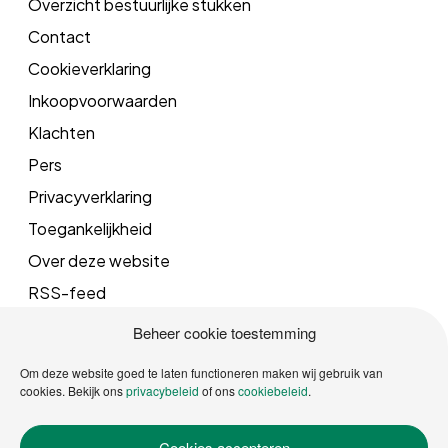
Overzicht bestuurlijke stukken
Contact
Cookieverklaring
Inkoopvoorwaarden
Klachten
Pers
Privacyverklaring
Toegankelijkheid
Over deze website
RSS-feed
Beheer cookie toestemming
Mail
Om deze website goed te laten functioneren maken wij gebruik van
cookies. Bekijk ons
privacybeleid
of ons
cookiebeleid
.
info@vrgroningen.nl
Cookies accepteren