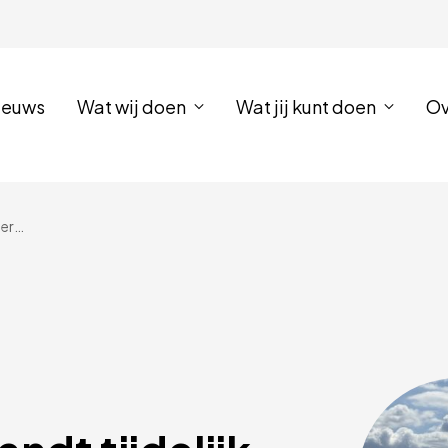
ieuws
Wat wij doen
Wat jij kunt doen
Ov
Helikopter UMCG landt tijdelijk op terrein Veiligheidsregio Groningen