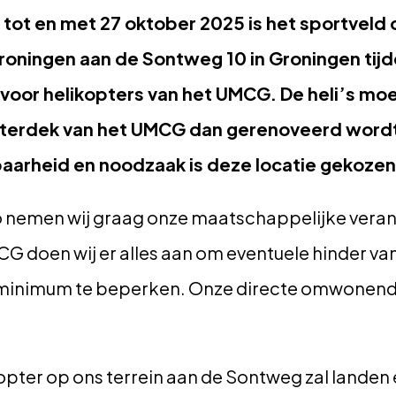
ot en met 27 oktober 2025 is het sportveld o
Groningen aan de Sontweg 10 in Groningen tij
 voor helikopters van het UMCG. De heli’s mo
pterdek van het UMCG dan gerenoveerd wordt
baarheid en noodzaak is deze locatie gekozen
io nemen wij graag onze maatschappelijke vera
 doen wij er alles aan om eventuele hinder van 
minimum te beperken. Onze directe omwonenden 
pter op ons terrein aan de Sontweg zal landen e