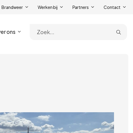
Brandweer
Werken bij
Partners
Contact
er ons
Zoe