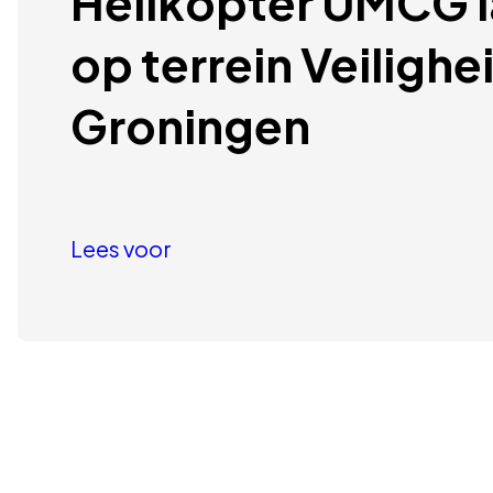
Helikopter UMCG lan
op terrein Veilighe
Groningen
Lees voor