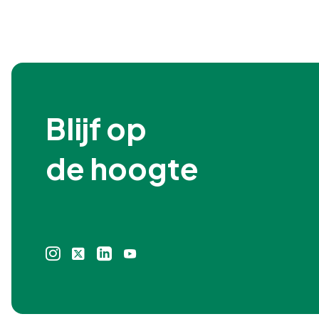
Blijf op

de hoogte
Instagram
X
Linkedin
Youtube
icoon
icoon
icoon
icoon