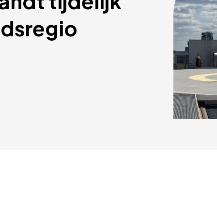
dt tijdelijk 
idsregio 