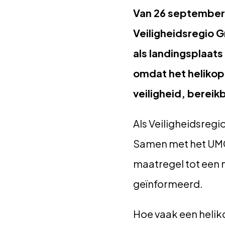
Van 26 september t
Veiligheidsregio 
als landingsplaats
omdat het heliko
veiligheid, bereik
Als Veiligheidsreg
Samen met het UMCG
maatregel tot een 
geïnformeerd.
Hoe vaak een heliko