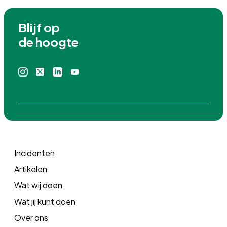
Blijf op

de hoogte
Instagram
X
Linkedin
Youtube
icoon
icoon
icoon
icoon
Incidenten
Artikelen
Wat wij doen
Wat jij kunt doen
Over ons