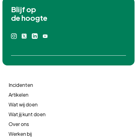
Blijf op

de hoogte
Instagram
X
Linkedin
Youtube
icoon
icoon
icoon
icoon
Incidenten
Artikelen
Wat wij doen
Wat jij kunt doen
Over ons
Werken bij