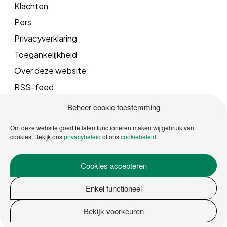
Klachten
Pers
Privacyverklaring
Toegankelijkheid
Over deze website
RSS-feed
Beheer cookie toestemming
Mail
Om deze website goed te laten functioneren maken wij gebruik van
cookies. Bekijk ons
privacybeleid
of ons
cookiebeleid
.
info@vrgroningen.nl
Cookies accepteren
Telefoonnummer
Enkel functioneel
088 162 5000
Bekijk voorkeuren