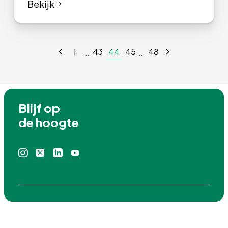
Bekijk
44
1
43
45
48
…
…
Blijf op

de hoogte
Instagram
X
Linkedin
Youtube
icoon
icoon
icoon
icoon